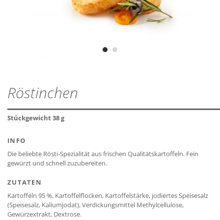
laktosefrei*
ZIP - ARCHIV
SCHLIESSEN
EIWEISS
1,9 g
MHD
18 Monate
ZIP — 2.11 MB
glutenfrei*
SALZ
0,8 g
SCHLIESSEN
ODZ
Vegetarisch
SCHLIESSEN
SCHLIESSEN
Röstinchen
Vegan
SCHLIESSEN
Stückgewicht 38 g
* Die Auslobung bezieht sich nur auf die Bestandteile
der Rezeptur und nicht auf mögliche
INFO
Kreuzkontaminationen.
Die beliebte Rösti-Spezialität aus frischen Qualitätskartoffeln. Fein
gewürzt und schnell zuzubereiten.
ZUTATEN
Kartoffeln 95 %, Kartoffelflocken, Kartoffelstärke, jodiertes Speisesalz
(Speisesalz, Kaliumjodat), Verdickungsmittel Methylcellulose,
Gewürzextrakt, Dextrose.
SCHLIESSEN