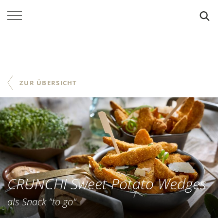
SUCHE
ZUR ÜBERSICHT
CRUNCHI Sweet Potato Wedges
als Snack "to go"