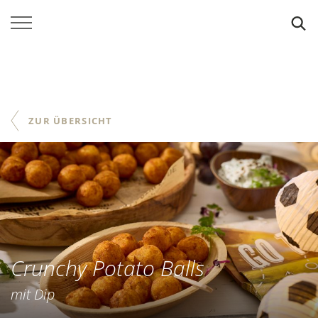
SUCHE
ZUR ÜBERSICHT
Crunchy Potato Balls
mit Dip