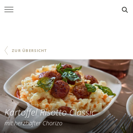
SUCHE
ZUR ÜBERSICHT
Kartoffel Risotto Classic
mit herzhafter Chorizo