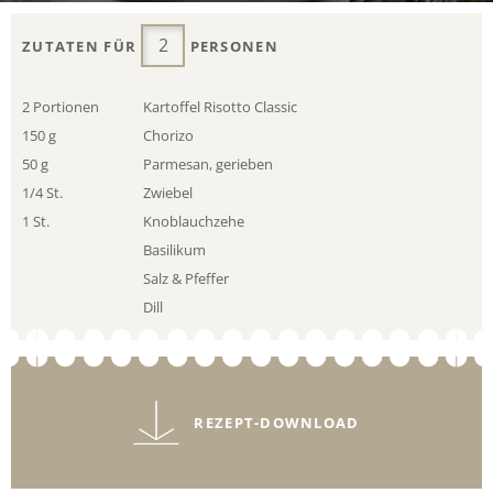
ZUTATEN FÜR
PERSONEN
2 Portionen
Kartoffel Risotto Classic
150 g
Chorizo
50 g
Parmesan, gerieben
1/4 St.
Zwiebel
1 St.
Knoblauchzehe
Basilikum
Salz & Pfeffer
Dill
REZEPT-DOWNLOAD