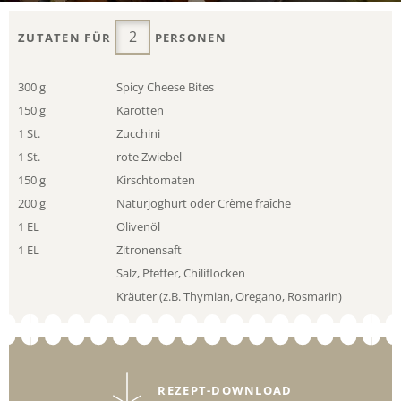
ZUTATEN FÜR
PERSONEN
300 g
Spicy Cheese Bites
150 g
Karotten
1 St.
Zucchini
1 St.
rote Zwiebel
150 g
Kirschtomaten
200 g
Naturjoghurt oder Crème fraîche
1 EL
Olivenöl
1 EL
Zitronensaft
Salz, Pfeffer, Chiliflocken
Kräuter (z.B. Thymian, Oregano, Rosmarin)
REZEPT-DOWNLOAD